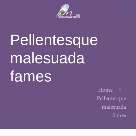
Pellentesque
malesuada
fames
Home
Pellentesque
malesuada
fames