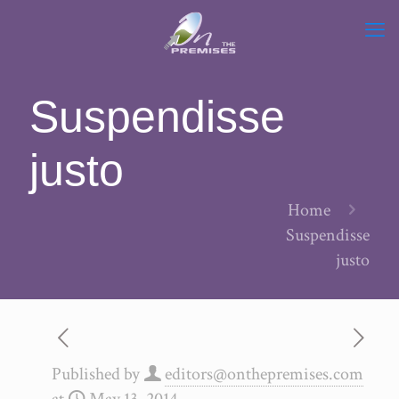
Suspendisse
justo
Home
Suspendisse
justo
Published by
editors@onthepremises.com