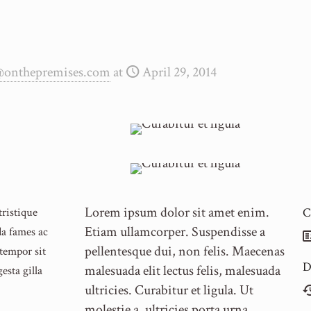
@onthepremises.com
at
April 29, 2014
Lorem ipsum dolor sit amet enim.
tristique
C
Etiam ullamcorper. Suspendisse a
da fames ac
pellentesque dui, non felis. Maecenas
 tempor sit
D
malesuada elit lectus felis, malesuada
esta gilla
ultricies. Curabitur et ligula. Ut
molestie a, ultricies porta urna.